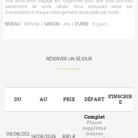
Une assistance bagage est organisée pour que vous profitiez
pleinement de votre rando. Vous retrouvez votre sac
d'assistance à chaque hébergement accessible par route .
NIVEAU
: Difficile |
SAISON
: été |
DUREE
: 6 jours
RÉSERVER UN SÉJOUR
S'INSCRIR
DU
AU
PRIX
DÉPART
E
Complet
Places
suppléme
ntaires
09/08/202
14/08/2026
890 €