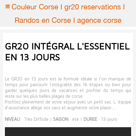
Couleur Corse I gr20 reservations I
Randos en Corse I agence corse
GR20 INTÉGRAL L'ESSENTIEL
EN 13 JOURS
Le GR20 en 13 jours est la formule idéale si l'on manque de
temps pour parcourir l'intégralité des 16 étapes ou bien pour
garder quelques jours de vacances et profiter du temps qui
reste sur les plus belles plages de corse.
Profitez pleinement de votre séjour avec un petit sac. L' équipe
d’assistance allége vos sacs et augmente votre plaisir….
NIVEAU
: Très Difficile |
SAISON
: été |
DUREE
: 13 jours